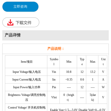
立即咨询
产品详情
产品说明：
Symbo
Typ
Uni
Item/项目
Min
Max
l
e
t
Input Voltage/输入电压
Vin
10.8
12
13.2
V
Input Current/输入电流
Iin
<0.35
0.6
1
A
Input Power/输入功率
Pin
----
12
----
W
Brightness Voltage/调亮控制电
0（brigh
5(dar
Vbri
----
V
压
t）
k)
Control Voltage/ 开关机控制电
Enable Von=1.5---5.0V Disable Voff=0---0.5V